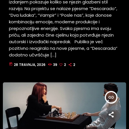
izdanjem pokazuje koliko se njezin glazbeni stil
razvija. Na projektu se nalaze pjesme “Descarado”,
“Dva ludaka”, “Vampir” i “Posle nas”, koje donose
kombinaciju emocije, moderne produkcije i
prepoznatljive energije. Svaka pjesma ima svoju
priču, ali zajedno čine cjelinu koja potvrđuje njezin
autorski i izvođački napredak. Publika je već
pozitivno reagirala na nove pjesme, a “Descarada”
dodatno učvršćuje […]
today
28 TRAVNJA, 2026
39
2
2
insert_link