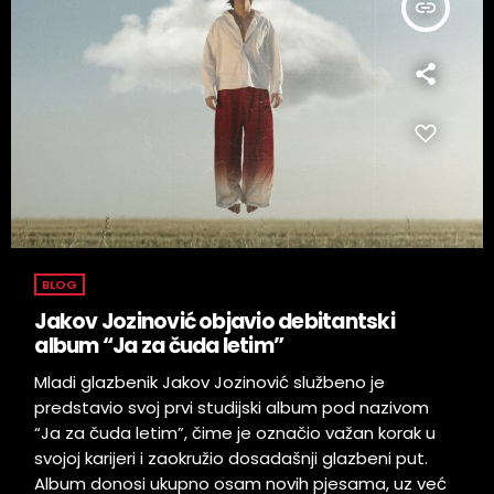
insert_link
BLOG
Jakov Jozinović objavio debitantski
album “Ja za čuda letim”
Mladi glazbenik Jakov Jozinović službeno je
predstavio svoj prvi studijski album pod nazivom
“Ja za čuda letim”, čime je označio važan korak u
svojoj karijeri i zaokružio dosadašnji glazbeni put.
Album donosi ukupno osam novih pjesama, uz već