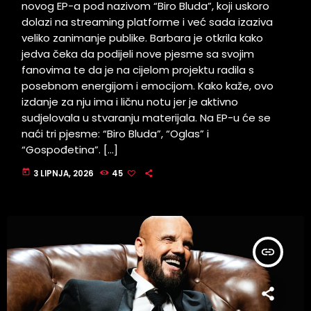
novog EP-a pod nazivom “Biro Bluda”, koji uskoro
dolazi na streaming platforme i već sada izaziva
veliko zanimanje publike. Barbara je otkrila kako
jedva čeka da podijeli nove pjesme sa svojim
fanovima te da je na cijelom projektu radila s
posebnom energijom i emocijom. Kako kaže, ovo
izdanje za nju ima i ličnu notu jer je aktivno
sudjelovala u stvaranju materijala. Na EP-u će se
naći tri pjesme: “Biro Bluda”, “Oglas” i
“Gospođetina”. […]
today
3 LIPNJA, 2026
45
insert_link