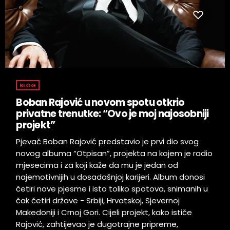
BLOG
Boban Rajović u novom spotu otkrio
privatne trenutke: “Ovo je moj najosobniji
projekt”
Pjevač Boban Rajović predstavio je prvi dio svog
novog albuma “Otpisan”, projekta na kojem je radio
mjesecima i za koji kaže da mu je jedan od
najemotivnijih u dosadašnjoj karijeri. Album donosi
četiri nove pjesme i isto toliko spotova, snimanih u
čak četiri države - Srbiji, Hrvatskoj, Sjevernoj
Makedoniji i Crnoj Gori. Cijeli projekt, kako ističe
Rajović, zahtijevao je dugotrajne pripreme,