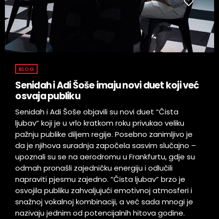
BLOG
Senidah i Adi Šoše imaju novi duet koji već
osvaja publiku
Senidah i Adi Šoše objavili su novi duet “Čista
ljubav” koji je u vrlo kratkom roku privukao veliku
pažnju publike diljem regije. Posebno zanimljivo je
da je njihova suradnja započela sasvim slučajno –
upoznali su se na aerodromu u Frankfurtu, gdje su
odmah pronašli zajedničku energiju i odlučili
napraviti pjesmu zajedno. “Čista ljubav” brzo je
osvojila publiku zahvaljujući emotivnoj atmosferi i
snažnoj vokalnoj kombinaciji, a već sada mnogi je
nazivaju jednim od potencijalnih hitova godine.