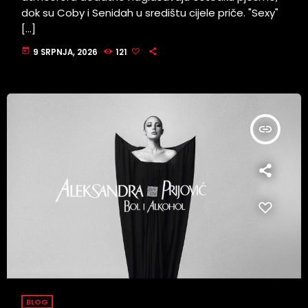
dok su Coby i Senidah u središtu cijele priče. "Sexy"
[…]
today
9 SRPNJA, 2026
121
insert_link
BLOG