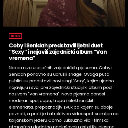
BLOG
Coby i Senidah predstavili ljetni duet
“Sexy” i najavili zajednički album “Van
vremena”
Nakon niza uspješnih zajedničkih pjesama, Coby i
Senidah ponovno su udružili snage. Ovoga puta
publici su predstavili novi singl "Sexy", kojim ujedno
najavljuju i svoj prvi zajednički studijski album pod
nazivom "Van vremena". Nova pjesma donosi
moderan spoj popa, trapa i elektroničkih
elemenata, prepoznatljiv zvuk po kojem su oboje
poznati, a prati je i atraktivan videospot snimljen na
talijanskom jezeru Como. Luksuzna vila i filmska
atmosfera dodatno naglašavaju estetiku pjesme,