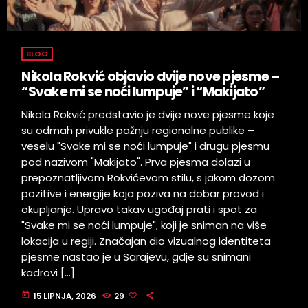
BLOG
Nikola Rokvić objavio dvije nove pjesme –
“Svake mi se noći lumpuje” i “Makijato”
Nikola Rokvić predstavio je dvije nove pjesme koje
su odmah privukle pažnju regionalne publike –
veselu "Svake mi se noći lumpuje" i drugu pjesmu
pod nazivom "Makijato". Prva pjesma dolazi u
prepoznatljivom Rokvićevom stilu, s jakom dozom
pozitive i energije koja poziva na dobar provod i
okupljanje. Upravo takav ugođaj prati i spot za
"Svake mi se noći lumpuje", koji je sniman na više
lokacija u regiji. Značajan dio vizualnog identiteta
pjesme nastao je u Sarajevu, gdje su snimani
kadrovi […]
today
15 LIPNJA, 2026
29