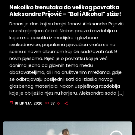
Nekoliko trenutaka do velikog povratka
Aleksandre Prijović – “Bol i Alkohol” stiže!
Danas je dan koji su brojni fanovi Aleksandre Prijović
s nestrpljenjem čekali. Nakon pauze i razdoblja u
kojem se povukla iz medijske i glazbene
svakodnevice, popularna pjevačica vraća se na
scenu s novim albumom koji će sadržavati čak 9
novih pjesama. Riječ je o povratku koji je već
danima jedna od glavnih tema među
obožavateljima, ali i na društvenim mrežama, gdje
se odbrojavaju posljednji sati do izlaska novog
glazbenog materijala. Nakon uspješnog razdoblja
koje je obilježilo njezinu karijeru, Aleksandra sada […]
today
18 LIPNJA, 2026
37