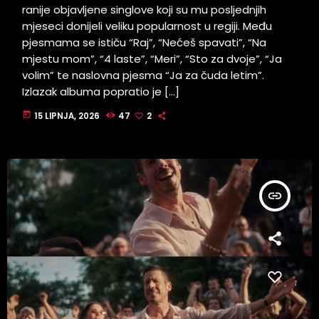
ranije objavljene singlove koji su mu posljednjih
mjeseci donijeli veliku popularnost u regiji. Među
pjesmama se ističu “Raj”, “Nećeš spavati”, “Na
mjestu mom”, “4 laste”, “Meri”, “Sto za dvoje”, “Ja
volim” te naslovna pjesma “Ja za čuda letim”.
Izlazak albuma popratio je […]
today
15 LIPNJA, 2026
47
2
insert_link