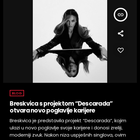
insert_link
BLOG
Breskvica s projektom “Descarada”
otvara novo poglavlje karijere
Breskvica je predstavila projekt “Descarada”, kojim
ulazi u novo poglavlje svoje karijere i donosi zreliji,
moderniji zvuk. Nakon niza uspješnih singlova, ovim