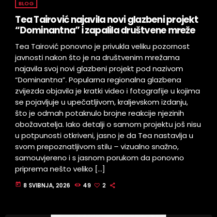
BLOG
Tea Tairović najavila novi glazbeni projekt
“Dominantna” i zapalila društvene mreže
Tea Tairović ponovno je privukla veliku pozornost
javnosti nakon što je na društvenim mrežama
najavila svoj novi glazbeni projekt pod nazivom
“Dominantna”. Popularna regionalna glazbena
zvijezda objavila je kratki video i fotografije u kojima
se pojavljuje u upečatljivom, kraljevskom izdanju,
što je odmah potaknulo brojne reakcije njezinih
obožavatelja. Iako detalji o samom projektu još nisu
u potpunosti otkriveni, jasno je da Tea nastavlja u
svom prepoznatljivom stilu – vizualno snažno,
samouvjereno i s jasnom porukom da ponovno
priprema nešto veliko […]
today
8 SVIBNJA, 2026
49
2