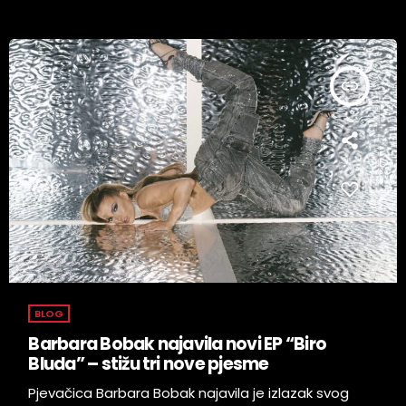
insert_link
BLOG
Barbara Bobak najavila novi EP “Biro
Bluda” – stižu tri nove pjesme
Pjevačica Barbara Bobak najavila je izlazak svog