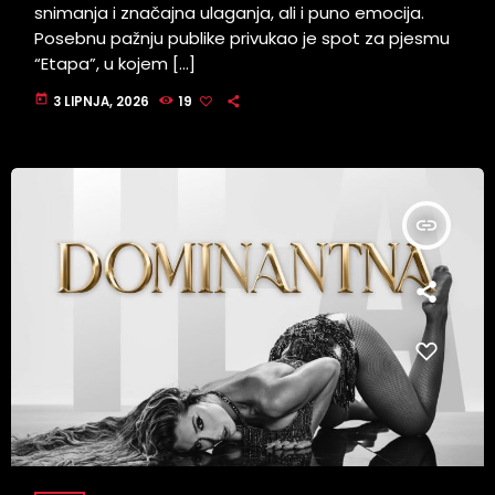
snimanja i značajna ulaganja, ali i puno emocija.
Posebnu pažnju publike privukao je spot za pjesmu
“Etapa”, u kojem […]
today
3 LIPNJA, 2026
19
insert_link