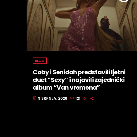
BLOG
Coby i Senidah predstavili ljetni
duet “Sexy” i najavili zajednički
album “Van vremena”
9 SRPNJA, 2026
121
today