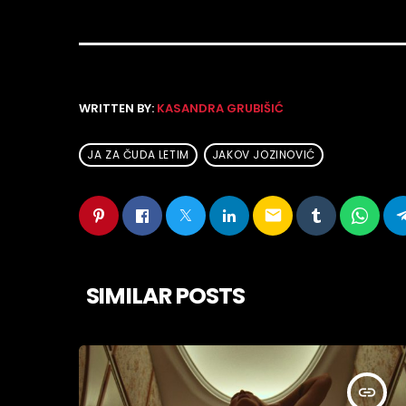
WRITTEN BY:
KASANDRA GRUBIŠIĆ
JA ZA ČUDA LETIM
JAKOV JOZINOVIĆ
email
SIMILAR POSTS
insert_link