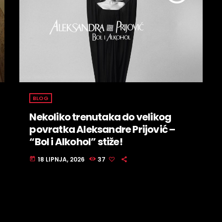
BLOG
Nekoliko trenutaka do velikog
povratka Aleksandre Prijović –
“Bol i Alkohol” stiže!
18 LIPNJA, 2026
37
today