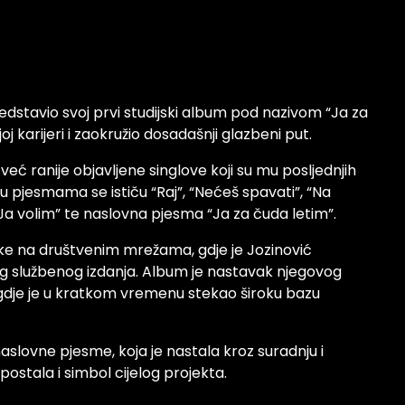
edstavio svoj prvi studijski album pod nazivom “Ja za
j karijeri i zaokružio dosadašnji glazbeni put.
ć ranije objavljene singlove koji su mu posljednjih
đu pjesmama se ističu “Raj”, “Nećeš spavati”, “Na
 “Ja volim” te naslovna pjesma “Ja za čuda letim”.
like na društvenim mrežama, gdje je Jozinović
g službenog izdanja. Album je nastavak njegovog
 gdje je u kratkom vremenu stekao široku bazu
aslovne pjesme, koja je nastala kroz suradnju i
 postala i simbol cijelog projekta.