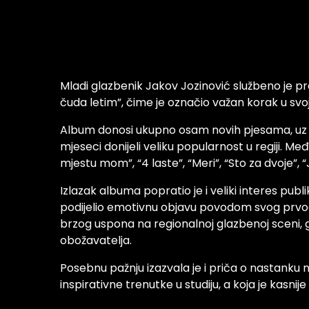
Mladi glazbenik Jakov Jozinović službeno je pr
čuda letim”, čime je označio važan korak u svojo
Album donosi ukupno osam novih pjesama, uz ve
mjeseci donijeli veliku popularnost u regiji. Me
mjestu mom”, “4 laste”, “Meri”, “Sto za dvoje”,
Izlazak albuma popratio je i veliki interes pub
podijelio emotivnu objavu povodom svog prvo
brzog uspona na regionalnoj glazbenoj sceni,
obožavatelja.
Posebnu pažnju izazvala je i priča o nastanku n
inspirativne trenutke u studiju, a koja je kasnije