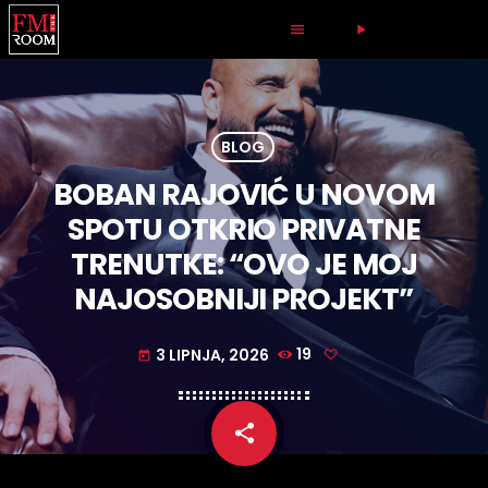
LIVE RADIO
menu
play_arrow
BLOG
BOBAN RAJOVIĆ U NOVOM
SPOTU OTKRIO PRIVATNE
TRENUTKE: “OVO JE MOJ
NAJOSOBNIJI PROJEKT”
3 LIPNJA, 2026
19
today
share
email