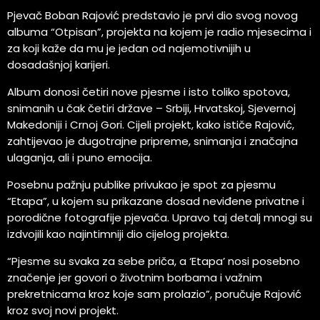
Pjevač Boban Rajović predstavio je prvi dio svog novog
albuma “Otpisan”, projekta na kojem je radio mjesecima i
za koji kaže da mu je jedan od najemotivnijih u
dosadašnjoj karijeri.
Album donosi četiri nove pjesme i isto toliko spotova,
snimanih u čak četiri države – Srbiji, Hrvatskoj, Sjevernoj
Makedoniji i Crnoj Gori. Cijeli projekt, kako ističe Rajović,
zahtijevao je dugotrajne pripreme, snimanja i značajna
ulaganja, ali i puno emocija.
Posebnu pažnju publike privukao je spot za pjesmu
“Etapa”, u kojem su prikazane dosad neviđene privatne i
porodične fotografije pjevača. Upravo taj detalj mnogi su
izdvojili kao najintimniji dio cijelog projekta.
“Pjesme su svaka za sebe priča, a ‘Etapa’ nosi posebno
značenje jer govori o životnim borbama i važnim
prekretnicama kroz koje sam prolazio”, poručuje Rajović
kroz svoj novi projekt.