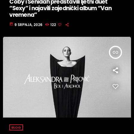
Coby i Senidah predstavili ljetni duet
“Sexy” i najavili zajednički album “Van
vremena”
today
9 SRPNJA, 2026
122
insert_link
BLOG