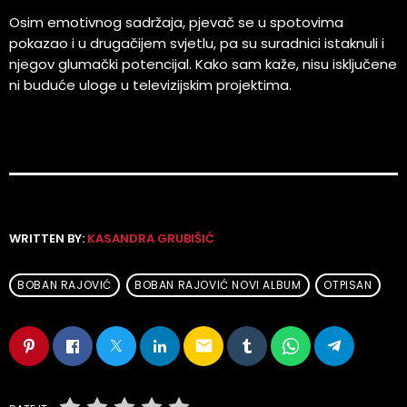
Osim emotivnog sadržaja, pjevač se u spotovima
pokazao i u drugačijem svjetlu, pa su suradnici istaknuli i
njegov glumački potencijal. Kako sam kaže, nisu isključene
ni buduće uloge u televizijskim projektima.
WRITTEN BY:
KASANDRA GRUBIŠIĆ
BOBAN RAJOVIĆ
BOBAN RAJOVIĆ NOVI ALBUM
OTPISAN
email