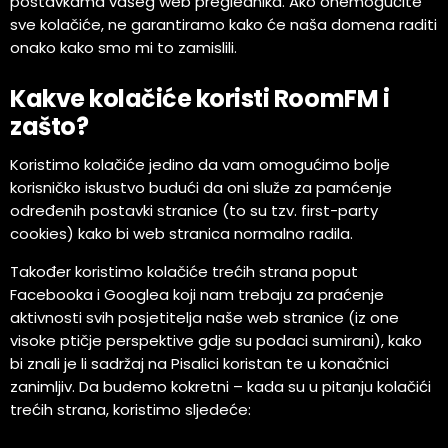
postavkama vašeg web preglednika. Ako onemogućite
sve kolačiće, ne garantiramo kako će naša domena raditi
onako kako smo mi to zamislili.
Kakve kolačiće koristi RoomFM i
zašto?
Koristimo kolačiće jedino da vam omogućimo bolje
korisničko iskustvo budući da oni služe za pamćenje
određenih postavki stranice (to su tzv. first-party
cookies) kako bi web stranica normalno radila.
Također koristimo kolačiće trećih strana poput
Facebooka i Googlea koji nam trebaju za praćenje
aktivnosti svih posjetitelja naše web stranice (iz one
visoke ptičje perspektive gdje su podaci sumirani), kako
bi znali je li sadržaj na Pisalici koristan te u konačnici
zanimljiv. Da budemo kokretni – kada su u pitanju kolačići
trećih strana, koristimo sljedeće: