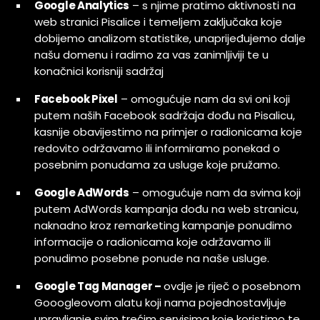
Google Analytics
– s njime pratimo aktivnosti na
web stranici Pisalice i temeljem zaključaka koje
dobijemo analizom statistike, unaprijeđujemo dalje
našu domenu i radimo za vas zanimljiviji te u
konačnici korisniji sadržaj
Facebook Pixel
– omogućuje nam da svi oni koji
putem naših Facebook sadržaja dođu na Pisalicu,
kasnije obavijestimo na primjer o radionicama koje
redovito održavamo ili informiramo ponekad o
posebnim ponudama za usluge koje pružamo.
Google AdWords
– omogućuje nam da svima koji
putem AdWords kampanja dođu na web stranicu,
naknadno kroz remarketing kampanje ponudimo
informacije o radionicama koje održavamo ili
ponudimo posebne ponude na naše usluge.
Google Tag Manager –
ovdje je riječ o posebnom
Gooogleovom alatu koji nama pojednostavljuje
upravljanje svim trećim servisima koje koristimo te