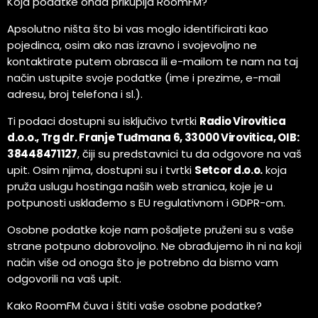
Koja podatke onda prikuplja RoomFM?
Apsolutno ništa što bi vas moglo identificirati kao
pojedinca, osim ako nas izravno i svojevoljno ne
kontaktirate putem obrasca ili e-mailom te nam na taj
način ustupite svoje podatke (ime i prezime, e-mail
adresu, broj telefona i sl.).
Ti podaci dostupni su isključivo tvrtki
Radio Virovitica
d.o.o., Trg dr. Franje Tuđmana 6, 33000 Virovitica, OIB:
38448471127
, čiji su predstavnici tu da odgovore na vaš
upit. Osim njima, dostupni su i tvrtki
Setcor d.o.o.
koja
pruža uslugu hostinga naših web stranica, koje je u
potpunosti usklađemo s EU regulativnom i GDPR-om.
Osobne podatke koje nam pošaljete pruženi su s vaše
strane potpuno dobrovoljno. Ne obrađujemo ih ni na koji
način više od onoga što je potrebno da bismo vam
odgovorili na vaš upit.
Kako RoomFM čuva i štiti vaše osobne podatke?