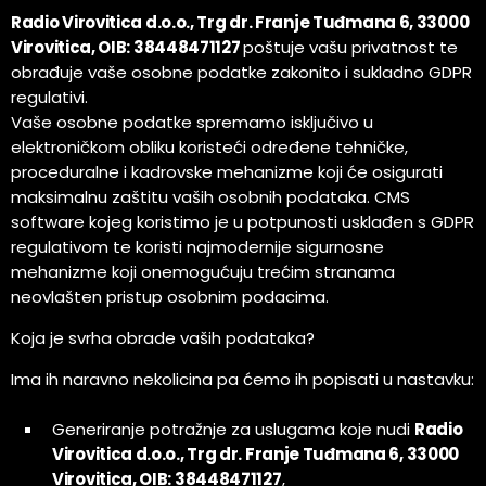
Radio Virovitica d.o.o., Trg dr. Franje Tuđmana 6, 33000
Virovitica, OIB: 38448471127
poštuje vašu privatnost te
obrađuje vaše osobne podatke zakonito i sukladno GDPR
regulativi.
Vaše osobne podatke spremamo isključivo u
elektroničkom obliku koristeći određene tehničke,
proceduralne i kadrovske mehanizme koji će osigurati
maksimalnu zaštitu vaših osobnih podataka. CMS
software kojeg koristimo je u potpunosti usklađen s GDPR
regulativom te koristi najmodernije sigurnosne
mehanizme koji onemogućuju trećim stranama
neovlašten pristup osobnim podacima.
Koja je svrha obrade vaših podataka?
Ima ih naravno nekolicina pa ćemo ih popisati u nastavku:
Generiranje potražnje za uslugama koje nudi
Radio
Virovitica d.o.o., Trg dr. Franje Tuđmana 6, 33000
Virovitica, OIB: 38448471127
,