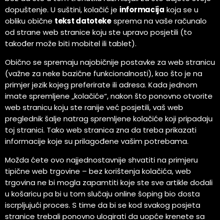
dopuštenje. U suštini, kolačić je
informacija
koja se u
obliku obične
tekst datoteke
sprema na vaše računalo
od strane web stranice koju ste upravo posjetili (to
također može biti mobitel ili tablet).
Obično se spremaju najobičnije postavke za web stranicu
(važne za neke bazične funkcionalnosti), kao što je na
primjer jezik kojeg preferirate ili adresa. Kada jednom
imate spremljene „kolačiće“, nakon što ponovno otvorite
web stranicu koju ste ranije već posjetili, vaš web
preglednik šalje natrag spremljene kolačiće koji pripadaju
toj stranici. Tako web stranica zna da treba prikazati
informacije koje su prilagođene vašim potrebama.
Možda ćete ovo najjednostavnije shvatiti na primjeru
tipične web trgovine – bez korištenja kolačića, web
trgovina ne bi mogla zapamtiti koje ste sve artikle dodali
u košaricu pa bi u tom slučaju online šoping bio dosta
iscrpljujući proces. S time da bi se kod svakog posjeta
stranice trebali ponovno ulogirati da uopće krenete sa