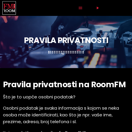
LIVE RADIO
menu
play_arrow
PRAVILA PRIVATNOSTI
Pravila privatnosti na RoomFM
Što je to uopće osobni podatak?
Osobni podatak je svaka informacija s kojom se neka
osoba može identificirati, kao što je npr. vaše ime,
prezime, adresa, broj telefona i sl.