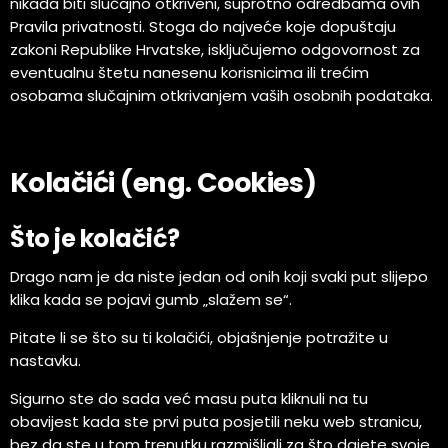
nikada biti slučajno otkriveni, suprotno odredbama ovih
Pravila privatnosti. Stoga do najveće koje dopuštaju
zakoni Republike Hrvatske, isključujemo odgovornost za
eventualnu štetu nanesenu korisnicima ili trećim
osobama slučajnim otkrivanjem vaših osobnih podataka.
Kolačići (eng. Cookies)
Što je kolačić?
Drago nam je da niste jedan od onih koji svaki put slijepo
klika kada se pojavi gumb „slažem se“.
Pitate li se što su ti kolačići, objašnjenje potražite u
nastavku.
Sigurno ste do sada već masu puta kliknuli na tu
obavijest kada ste prvi puta posjetili neku web stranicu,
bez da ste u tom trenutku razmišljali za što dajete svoje