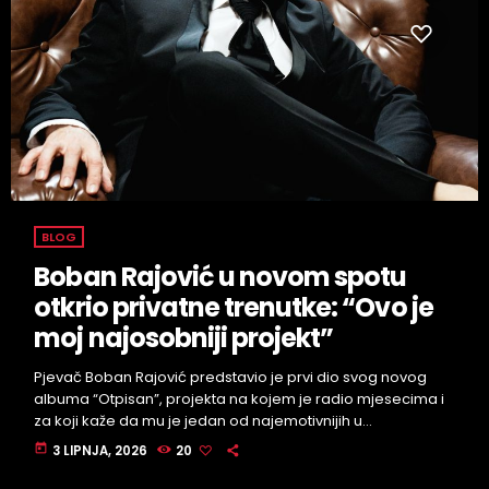
BLOG
Boban Rajović u novom spotu
otkrio privatne trenutke: “Ovo je
moj najosobniji projekt”
Pjevač Boban Rajović predstavio je prvi dio svog novog
albuma “Otpisan”, projekta na kojem je radio mjesecima i
za koji kaže da mu je jedan od najemotivnijih u
dosadašnjoj karijeri. Album donosi četiri nove pjesme i isto
today
3 LIPNJA, 2026
20
toliko spotova, snimanih u čak četiri države - Srbiji,
Hrvatskoj, Sjevernoj Makedoniji i Crnoj Gori. Cijeli projekt,