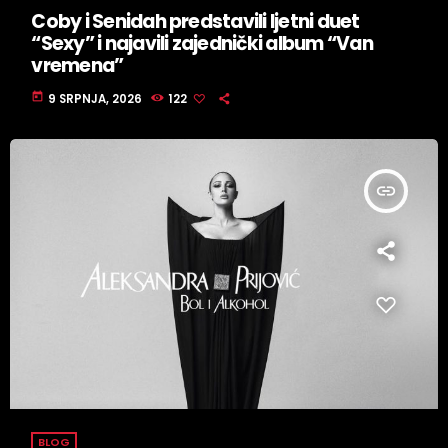
Coby i Senidah predstavili ljetni duet
“Sexy” i najavili zajednički album “Van
vremena”
today
9 SRPNJA, 2026
122
insert_link
BLOG