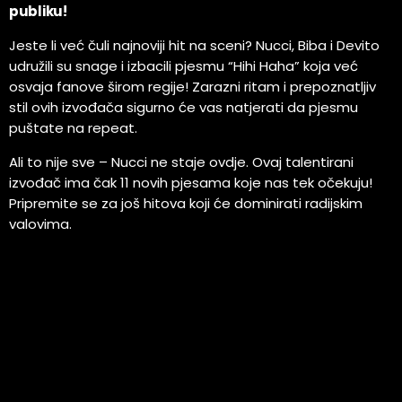
publiku!
Jeste li već čuli najnoviji hit na sceni? Nucci, Biba i Devito
udružili su snage i izbacili pjesmu “Hihi Haha” koja već
osvaja fanove širom regije! Zarazni ritam i prepoznatljiv
stil ovih izvođača sigurno će vas natjerati da pjesmu
puštate na repeat.
Ali to nije sve – Nucci ne staje ovdje. Ovaj talentirani
izvođač ima čak 11 novih pjesama koje nas tek očekuju!
Pripremite se za još hitova koji će dominirati radijskim
valovima.