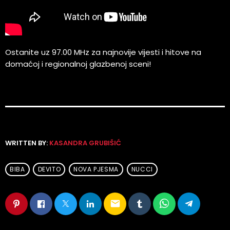
Ostanite uz 97.00 MHz za najnovije vijesti i hitove na
domaćoj i regionalnoj glazbenoj sceni!
WRITTEN BY:
KASANDRA GRUBIŠIĆ
BIBA
DEVITO
NOVA PJESMA
NUCCI
email