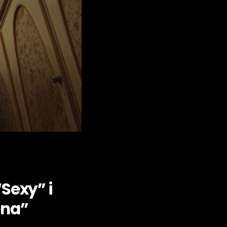
“Sexy” i
ena”