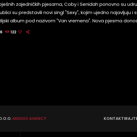
pješnih zajedničkih pjesama, Coby i Senidah ponovno su udruž
ici su predstavili novi singl "Sexy", kojim ujedno najavljuju i s
udijski album pod nazivom "Van vremena". Nova pjesma dono
pa i elektroničkih elemenata, prepoznatljiv zvuk po kojem su
26
122
ti je i atraktivan videospot snimljen na talijanskom jezeru C
a atmosfera dodatno naglašavaju estetiku pjesme, […]
D.O.O.
MEDIUS AGENCY
KONTAKTIRAJT