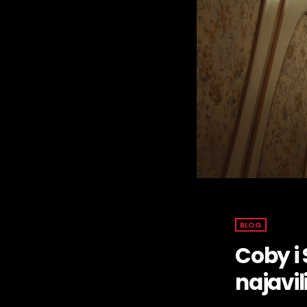
BLOG
Coby i 
najavi