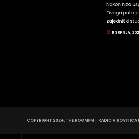
Nakon niza us
Ovoga puta publ
zajednički st
spoj popa, tra
9 SRPNJA, 20
today
poznati, a pra
vila i filmsk
COPYRIGHT 2024. THE ROOMFM - RADIO VIROVITICA 