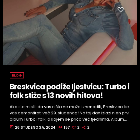
BLOG
Breskvica podiže ljestvicu: Turbo i
folk stiže s 13 novih hitova!
Ako ste mislili da vas ništa ne može iznenaditi, Breskvica će
vas demantirati već 29. studenog! Na taj dan izlazi njen prvi
album Turbo i folk, o kojem se priča već tjednima. Album
donosi čak 13 pjesama i spotova, a Breskvica je priznala da
today
26 STUDENOGA, 2024
157
2
2
ju je inspirirao nostalgični vibe Seke Aleksić iz ranih 2000-ih.
Već poznati stihovi poput "Na tajni znak ja bih te kući