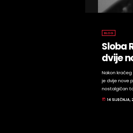
BLOG
Sloba 
dvije 
Nakon kraćeg 
je dvije nove
nostalgičan to
sposobnosti da
14 SIJEČNJA, 
today
nestrpljenjem