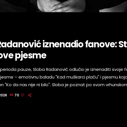
Radanović iznenadio fanove: St
nove pjesme
perioda pauze, Sloba Radanović odlučio je iznenaditi svoje f
 pjesme – emotivnu baladu "Kad muškarci plaču" i pjesmu koja
n "Ko da nas nije ni bilo". Sloba je poznat po svom vrhunskom
 prenese emociju u svaki stih, što su i ovim najavama potvrdi
2026
70
 očekuju premijere i već nagađaju kako će ove pjesme postati