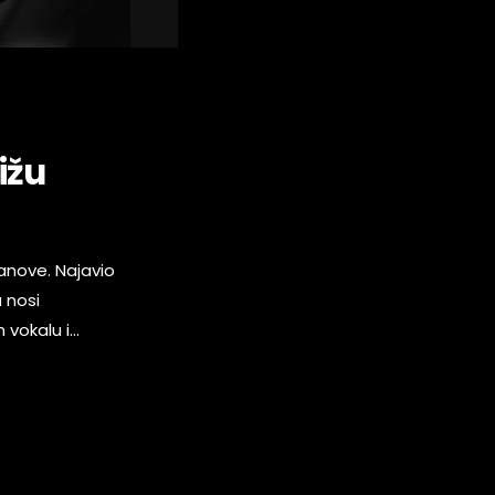
ižu
anove. Najavio
 nosi
 vokalu i
li. Fanovi s
 hitovi na […]