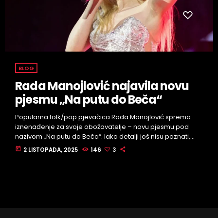
BLOG
Rada Manojlović najavila novu
pjesmu „Na putu do Beča“
Popularna folk/pop pjevačica Rada Manojlović sprema
iznenađenje za svoje obožavatelje – novu pjesmu pod
nazivom „Na putu do Beča“. Iako detalji još nisu poznati,
poput datuma izlaska ili pratećeg spota, sama najava
today
2 LISTOPADA, 2025
146
3
izazvala je veliko zanimanje među publikom. Podsjetimo,
Rada je prije godinu dana objavila album „Prva dama“,
svoje prvo studijsko izdanje nakon osam godina pauze.
Album je objavljen simbolično na njezin rođendan, a donio
je deset pjesama među kojima […]