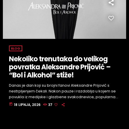
BLOG
Nekoliko trenutaka do velikog
povratka Aleksandre Prijović –
“Bol i Alkohol” stiže!
Danas je dan koji su brojni fanovi Aleksandre Prijović s
nestrpljenjem čekali. Nakon pauze i razdoblja u kojem se
povukla iz medijske i glazbene svakodnevice, popularna
pjevačica vraća se na scenu s novim albumom koji će
today
18 LIPNJA, 2026
37
sadržavati čak 9 novih pjesama. Riječ je o povratku koji je
već danima jedna od glavnih tema među obožavateljima,
ali i na društvenim mrežama, gdje se odbrojavaju
posljednji sati do izlaska novog glazbenog materijala. […]