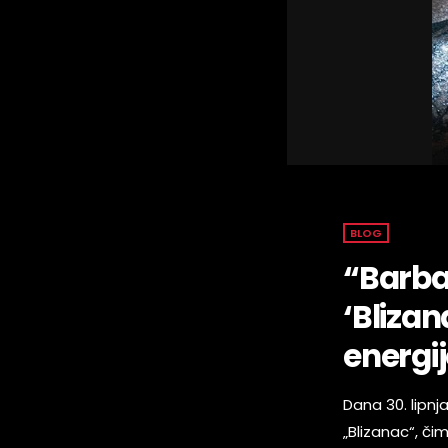
BLOG
“Barba
‘Blizan
energi
Dana 30. lipnj
„Blizanac“, č