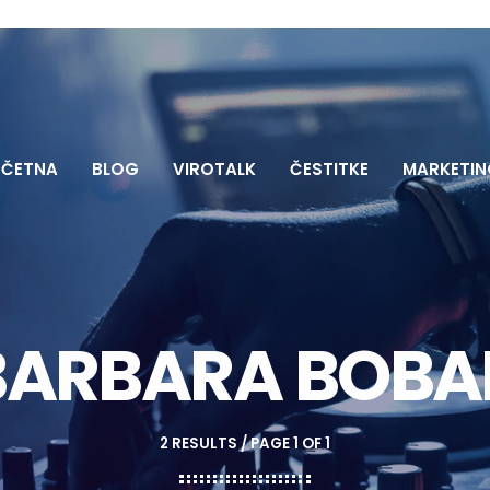
ČETNA
BLOG
VIROTALK
ČESTITKE
MARKETIN
BARBARA BOBA
2 RESULTS / PAGE 1 OF 1