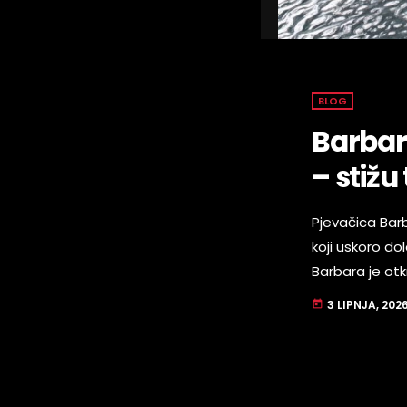
BLOG
Barbar
– stižu
Pjevačica Barb
koji uskoro do
Barbara je otk
na cijelom pr
3 LIPNJA, 202
today
nju ima i ličnu