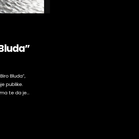
 Bluda”
iro Bluda”,
je publike.
ima te da je
vo izdanje za
 […]