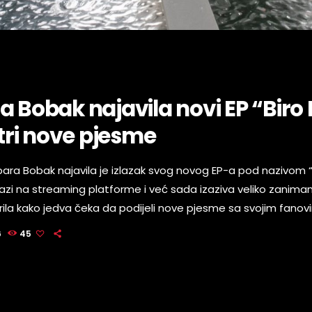
a Bobak najavila novi EP “Biro
 tri nove pjesme
ara Bobak najavila je izlazak svog novog EP-a pod nazivom “B
lazi na streaming platforme i već sada izaziva veliko zaniman
rila kako jedva čeka da podijeli nove pjesme sa svojim fanov
ojektu radila s posebnom energijom i emocijom. Kako kaže, o
6
45
 notu jer je aktivno sudjelovala u stvaranju materijala. Na EP-u