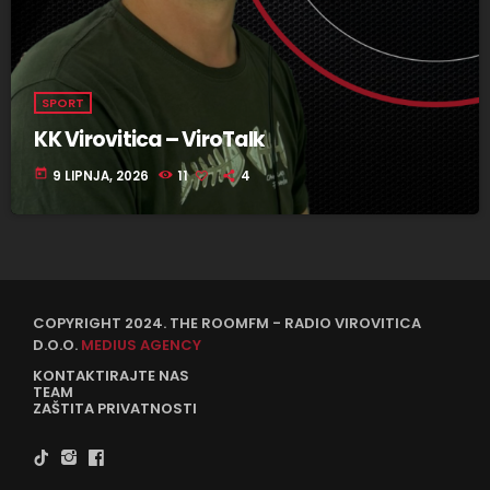
SPORT
KK Virovitica – ViroTalk
today
9 LIPNJA, 2026
11
4
COPYRIGHT 2024. THE ROOMFM - RADIO VIROVITICA
D.O.O.
MEDIUS AGENCY
KONTAKTIRAJTE NAS
TEAM
ZAŠTITA PRIVATNOSTI