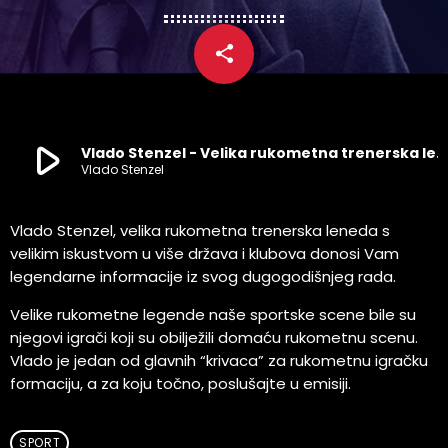
share
email
play_arrow
Vlado Stenzel - Velika rukometna trenerska legenda
Vlado Stenzel
Vlado Stenzel, velika rukometna trenerska leneda s
velikim iskustvom u više država i klubova donosi Vam
legendarne informacije iz svog dugogodišnjeg rada.
Velike rukometne legende naše sportske scene bile su
njegovi igrači koji su obilježili domaću rukometnu scenu.
Vlado je jedan od glavnih “krivaca” za rukometnu igračku
formaciju, a za koju točno, poslušajte u emisiji.
SPORT