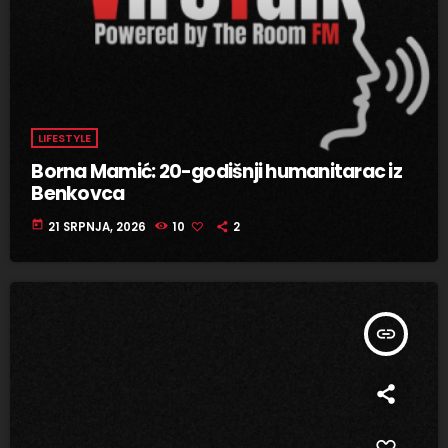
LIFESTYLE
Borna Mamić: 20-godišnji humanitarac iz
Benkovca
today
21 SRPNJA, 2026
10
2
insert_link