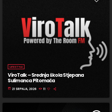
LIFESTYLE
ViroTalk – Srednja škola Stjepana
Sulimanca Pitomača
today
21 SRPNJA, 2026
11