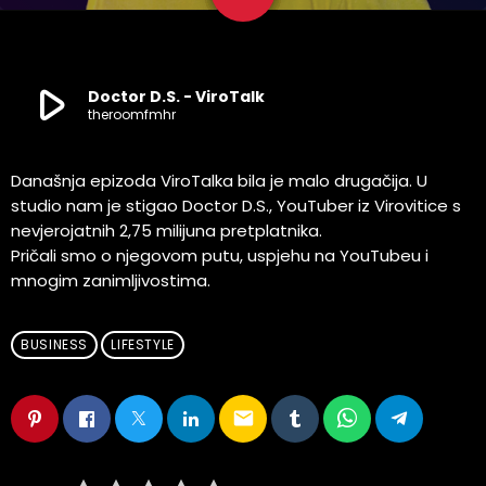
2
play_arrow
Doctor D.S. - ViroTalk
theroomfmhr
Današnja epizoda ViroTalka bila je malo drugačija.
U
studio nam je stigao Doctor D.S., YouTuber iz Virovitice s
nevjerojatnih 2,75 milijuna pretplatnika.
Pričali smo o njegovom putu, uspjehu na YouTubeu i
mnogim zanimljivostima.
BUSINESS
LIFESTYLE
email