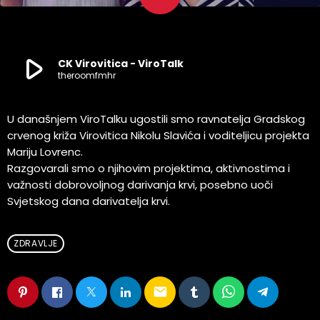
play_arrow
CK Virovitica - ViroTalk
theroomfmhr
U današnjem ViroTalku ugostili smo ravnatelja Gradskog
crvenog križa Virovitica Nikolu Slavića i voditeljicu projekta
Mariju Lovrenc.
Razgovarali smo o njihovim projektima, aktivnostima i
važnosti dobrovoljnog darivanja krvi, posebno uoči
Svjetskog dana darivatelja krvi.
ZDRAVLJE
email