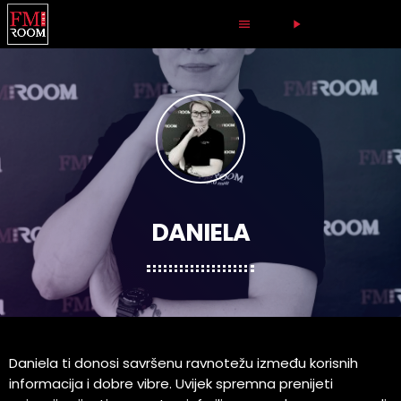
LIVE RADIO
menu
play_arrow
DANIELA
Daniela ti donosi savršenu ravnotežu između korisnih
informacija i dobre vibre. Uvijek spremna prenijeti