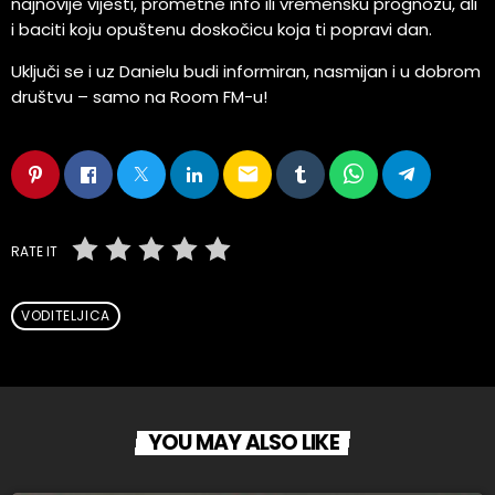
najnovije vijesti, prometne info ili vremensku prognozu, ali
i baciti koju opuštenu doskočicu koja ti popravi dan.
Uključi se i uz Danielu budi informiran, nasmijan i u dobrom
društvu – samo na Room FM-u!
email
RATE IT
VODITELJICA
YOU MAY ALSO LIKE